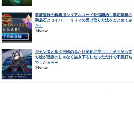
事前登録の特典用シリアルコード配信開始！事前特典の
聖晶石とセイバー・リリィの受け取り方法をまとめてみ
た！
14view
ジャンヌオルタ再臨の見た目変化に注目！！そもそも立
ち絵が既存のじゃなく描き下ろしだっただけで不意打ち
でしたｗｗｗ
14view