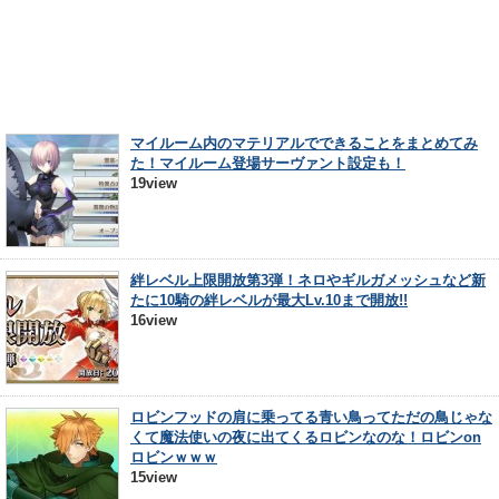
マイルーム内のマテリアルでできることをまとめてみ
た！マイルーム登場サーヴァント設定も！
19view
絆レベル上限開放第3弾！ネロやギルガメッシュなど新
たに10騎の絆レベルが最大Lv.10まで開放!!
16view
ロビンフッドの肩に乗ってる青い鳥ってただの鳥じゃな
くて魔法使いの夜に出てくるロビンなのな！ロビンon
ロビンｗｗｗ
15view