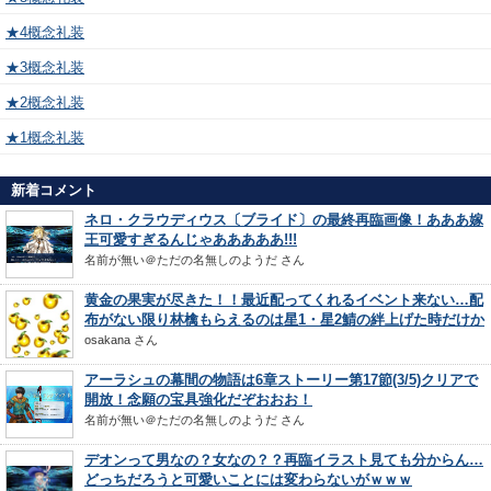
★4概念礼装
★3概念礼装
★2概念礼装
★1概念礼装
新着コメント
ネロ・クラウディウス〔ブライド〕の最終再臨画像！あああ嫁
王可愛すぎるんじゃあああああ!!!
名前が無い＠ただの名無しのようだ
さん
黄金の果実が尽きた！！最近配ってくれるイベント来ない…配
布がない限り林檎もらえるのは星1・星2鯖の絆上げた時だけか
osakana
さん
アーラシュの幕間の物語は6章ストーリー第17節(3/5)クリアで
開放！念願の宝具強化だぞおおお！
名前が無い＠ただの名無しのようだ
さん
デオンって男なの？女なの？？再臨イラスト見ても分からん…
どっちだろうと可愛いことには変わらないがｗｗｗ