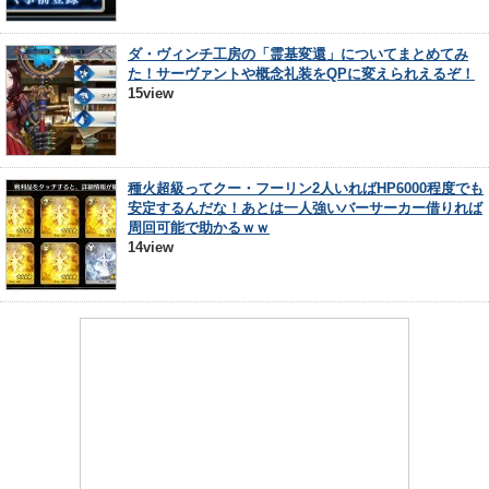
ダ・ヴィンチ工房の「霊基変還」についてまとめてみ
た！サーヴァントや概念礼装をQPに変えられえるぞ！
15view
種火超級ってクー・フーリン2人いればHP6000程度でも
安定するんだな！あとは一人強いバーサーカー借りれば
周回可能で助かるｗｗ
14view