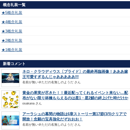
概念礼装一覧
★5概念礼装
★4概念礼装
★3概念礼装
★2概念礼装
★1概念礼装
新着コメント
ネロ・クラウディウス〔ブライド〕の最終再臨画像！あああ嫁
王可愛すぎるんじゃあああああ!!!
名前が無い＠ただの名無しのようだ
さん
黄金の果実が尽きた！！最近配ってくれるイベント来ない…配
布がない限り林檎もらえるのは星1・星2鯖の絆上げた時だけか
osakana
さん
アーラシュの幕間の物語は6章ストーリー第17節(3/5)クリアで
開放！念願の宝具強化だぞおおお！
名前が無い＠ただの名無しのようだ
さん