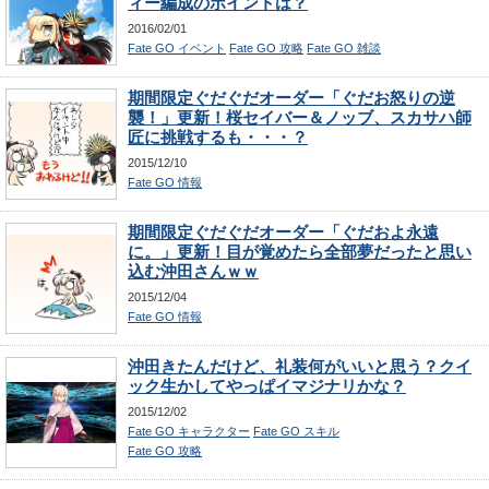
ィー編成のポイントは？
2016/02/01
Fate GO イベント
Fate GO 攻略
Fate GO 雑談
期間限定ぐだぐだオーダー「ぐだお怒りの逆
襲！」更新！桜セイバー＆ノッブ、スカサハ師
匠に挑戦するも・・・？
2015/12/10
Fate GO 情報
期間限定ぐだぐだオーダー「ぐだおよ永遠
に。」更新！目が覚めたら全部夢だったと思い
込む沖田さんｗｗ
2015/12/04
Fate GO 情報
沖田きたんだけど、礼装何がいいと思う？クイ
ック生かしてやっぱイマジナリかな？
2015/12/02
Fate GO キャラクター
Fate GO スキル
Fate GO 攻略