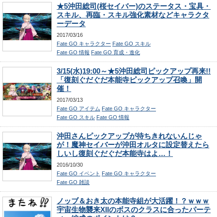
★5沖田総司(桜セイバー)のステータス・宝具・
スキル、再臨・スキル強化素材などキャラクタ
ーデータ
2017/03/16
Fate GO キャラクター
Fate GO スキル
Fate GO 情報
Fate GO 育成・進化
3/15(水)19:00～★5沖田総司ピックアップ再来!!
「復刻ぐだぐだ本能寺ピックアップ召喚」開
催！
2017/03/13
Fate GO アイテム
Fate GO キャラクター
Fate GO スキル
Fate GO 情報
沖田さんピックアップが待ちきれないんじゃ
が！魔神セイバーが沖田オルタに設定替えたら
しいし復刻ぐだぐだ本能寺はよ…！
2016/10/30
Fate GO イベント
Fate GO キャラクター
Fate GO 雑談
ノッブ＆おき太の本能寺組が大活躍！？ｗｗｗ
宇宙生物襲来XIIのボスのクラスに合ったパーテ