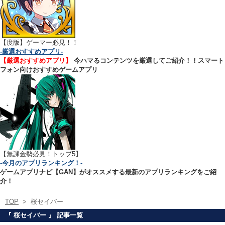
【
度版】ゲーマー必見！！
-厳選おすすめアプリ-
【厳選おすすめアプリ】
今ハマるコンテンツを厳選してご紹介！！スマート
フォン向けおすすめゲームアプリ
【無課金勢必見！トップ5】
-今月のアプリランキング！-
ゲームアプリナビ【GAN】がオススメする最新のアプリランキングをご紹
介！
TOP
>
桜セイバー
『 桜セイバー 』 記事一覧