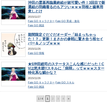
沖田の霊基再臨最終絵が超可愛い件！3回目で新
選組の羽織着るのもアツいｗｗｗ羽根と歯車用
意しとけ
2015/11/27
Fate GO キャラクター
Fate GO 育成・進化
Fate GO 雑談
期間限定ぐだぐだオーダー「始まっちゃっ
た！？」更新！まさかの参戦に驚き合う桜セイ
バー＆ノッブｗｗｗ
2015/11/26
Fate GO 情報
★5沖田総司のステータスこんな感じだった！C
Vは悠木碧!!スキルに「病弱」ってｗｗｗスター
特化系な鯖かな？
2015/11/26
Fate GO キャラクター
Fate GO スキル
Fate GO 雑談
1 / 4
1
2
3
4
»