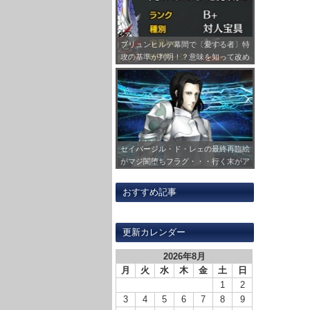
ブリュンヒルデ幕間で〔愛する者〕特
攻の基準が判明！？意味を知って改め
て刺さる対象の鯖見ると感慨深いもの
が…
セイバージル・ド・レェの最終再臨絵
がマジ闇堕ちフラグ・・・行く末がア
レなのを彷彿とさせててつれえ
おすすめ記事
更新カレンダー
2026年8月
月
火
水
木
金
土
日
1
2
3
4
5
6
7
8
9