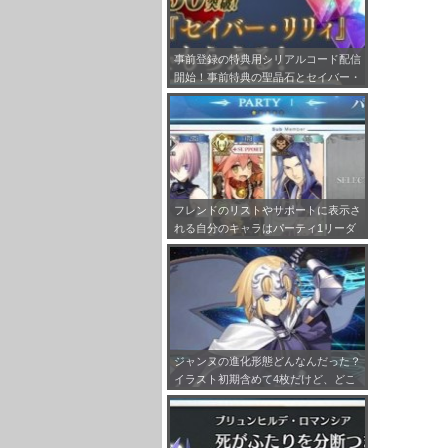
事前登録の特典用シリアルコード配信
開始！事前特典の聖晶石とセイバー・
リリィの受け取り方法をまとめてみ
た！
フレンドのリストやサポートに表示さ
れる自分のキャラはパーティ1リーダ
ーで固定だぞ！
ジャンヌの進化形態どんなんだった？
イラスト初期含めて4枚だけど、どこ
か1回絵柄変わらず！？