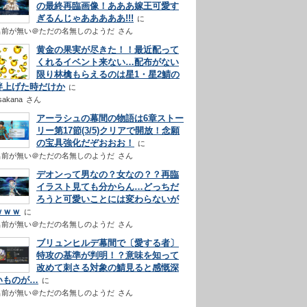
の最終再臨画像！あああ嫁王可愛す
ぎるんじゃあああああ!!!
名前が無い＠ただの名無しのようだ
さん
黄金の果実が尽きた！！最近配って
くれるイベント来ない…配布がない
限り林檎もらえるのは星1・星2鯖の
絆上げた時だけか
sakana
さん
アーラシュの幕間の物語は6章ストー
リー第17節(3/5)クリアで開放！念願
の宝具強化だぞおおお！
名前が無い＠ただの名無しのようだ
さん
デオンって男なの？女なの？？再臨
イラスト見ても分からん…どっちだ
ろうと可愛いことには変わらないが
ｗｗｗ
名前が無い＠ただの名無しのようだ
さん
ブリュンヒルデ幕間で〔愛する者〕
特攻の基準が判明！？意味を知って
改めて刺さる対象の鯖見ると感慨深
いものが…
名前が無い＠ただの名無しのようだ
さん