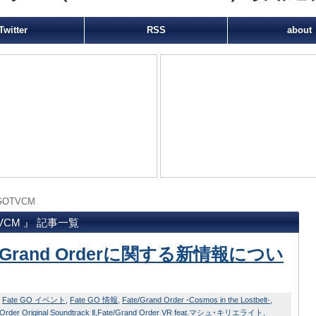
Twitter
RSS
about
GOTVCM
TVCM 』 記事一覧
e/Grand Orderに関する新情報につい
Fate GO イベント
Fate GO 情報
Fate/Grand Order -Cosmos in the Lostbelt-
Order Original Soundtrack Ⅱ
Fate/Grand Order VR feat.マシュ･キリエライト