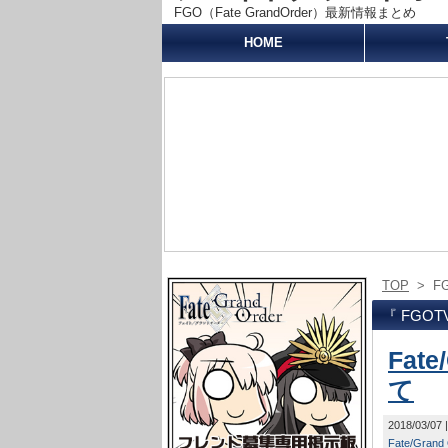
FGO（Fate GrandOrder）最新情報まとめ
HOME
TOP
>
F
『 FGO
Fat
て
2018/03/07
Fate/Grand 