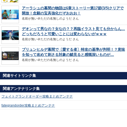
アーラシュの幕間の物語は6章ストーリー第17節(3/5)クリアで
開放！念願の宝具強化だぞおおお！
名前が無い＠ただの名無しのようだ
さん
デオンって男なの？女なの？？再臨イラスト見ても分からん…
どっちだろうと可愛いことには変わらないがｗｗｗ
名前が無い＠ただの名無しのようだ
さん
ブリュンヒルデ幕間で〔愛する者〕特攻の基準が判明！？意味
を知って改めて刺さる対象の鯖見ると感慨深いものが…
名前が無い＠ただの名無しのようだ
さん
関連サイトリンク集
関連アンテナリンク集
フェイトグランドオーダー攻略まとめアンテナ
fategrandorder攻略まとめアンテナ