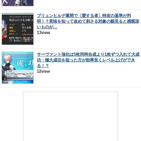
ブリュンヒルデ幕間で〔愛する者〕特攻の基準が判
明！？意味を知って改めて刺さる対象の鯖見ると感慨深
いものが…
13view
サーヴァント強化は5枚同時合成より1枚ずつ入れて大成
功・極大成功を狙った方が効率良くレベル上げができ
る！？
12view