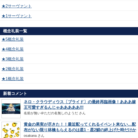
★2サーヴァント
★1サーヴァント
概念礼装一覧
★5概念礼装
★4概念礼装
★3概念礼装
★2概念礼装
★1概念礼装
新着コメント
ネロ・クラウディウス〔ブライド〕の最終再臨画像！あああ嫁
王可愛すぎるんじゃあああああ!!!
名前が無い＠ただの名無しのようだ
さん
黄金の果実が尽きた！！最近配ってくれるイベント来ない…配
布がない限り林檎もらえるのは星1・星2鯖の絆上げた時だけか
osakana
さん