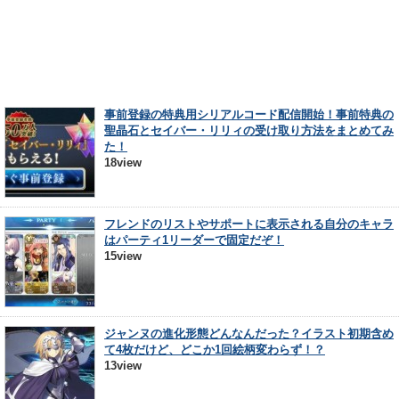
事前登録の特典用シリアルコード配信開始！事前特典の
聖晶石とセイバー・リリィの受け取り方法をまとめてみ
た！
18view
フレンドのリストやサポートに表示される自分のキャラ
はパーティ1リーダーで固定だぞ！
15view
ジャンヌの進化形態どんなんだった？イラスト初期含め
て4枚だけど、どこか1回絵柄変わらず！？
13view