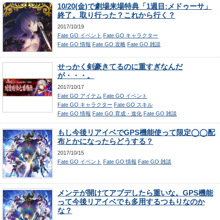
10/20(金)で劇場来場特典「1週目:メドゥーサ」
終了。取り行った？これから行く？
2017/10/19
Fate GO イベント
Fate GO キャラクター
Fate GO 情報
Fate GO 攻略
Fate GO 雑談
せっかく剣豪きてるのに重すぎなんだ
が・・・。
2017/10/17
Fate GO アイテム
Fate GO イベント
Fate GO キャラクター
Fate GO スキル
Fate GO 情報
Fate GO 育成・進化
Fate GO 雑談
もし今後リアイベでGPS機能使って限定◯◯配
布とかになったらどうする？
2017/10/15
Fate GO イベント
Fate GO 情報
Fate GO 雑談
メンテが開けてアプデしたら重いな。GPS機能
って今後リアイベでも多用するつもりなのか
な？