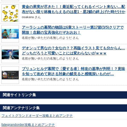
黄金の果実が尽きた！！最近配ってくれるイベント来ない…配
布がない限り林檎もらえるのは星1・星2鯖の絆上げた時だけか
osakana
さん
アーラシュの幕間の物語は6章ストーリー第17節(3/5)クリアで
開放！念願の宝具強化だぞおおお！
名前が無い＠ただの名無しのようだ
さん
デオンって男なの？女なの？？再臨イラスト見ても分からん…
どっちだろうと可愛いことには変わらないがｗｗｗ
名前が無い＠ただの名無しのようだ
さん
ブリュンヒルデ幕間で〔愛する者〕特攻の基準が判明！？意味
を知って改めて刺さる対象の鯖見ると感慨深いものが…
名前が無い＠ただの名無しのようだ
さん
関連サイトリンク集
関連アンテナリンク集
フェイトグランドオーダー攻略まとめアンテナ
fategrandorder攻略まとめアンテナ