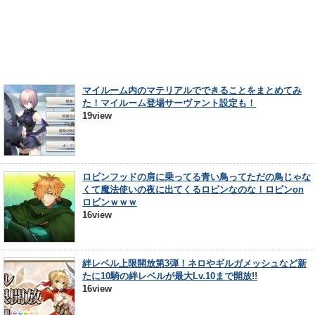
マイルーム内のマテリアルでできることをまとめてみ
た！マイルーム登場サーヴァント設定も！
19view
ロビンフッドの肩に乗ってる青い鳥ってただの鳥じゃな
くて魔法使いの夜に出てくるロビンなのな！ロビンon
ロビンｗｗｗ
16view
絆レベル上限開放第3弾！ネロやギルガメッシュなど新
たに10騎の絆レベルが最大Lv.10まで開放!!
16view