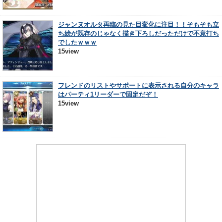
ジャンヌオルタ再臨の見た目変化に注目！！そもそも立
ち絵が既存のじゃなく描き下ろしだっただけで不意打ち
でしたｗｗｗ
15view
フレンドのリストやサポートに表示される自分のキャラ
はパーティ1リーダーで固定だぞ！
15view