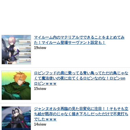
マイルーム内のマテリアルでできることをまとめてみ
た！マイルーム登場サーヴァント設定も！
19view
ロビンフッドの肩に乗ってる青い鳥ってただの鳥じゃな
くて魔法使いの夜に出てくるロビンなのな！ロビンon
ロビンｗｗｗ
15view
ジャンヌオルタ再臨の見た目変化に注目！！そもそも立
ち絵が既存のじゃなく描き下ろしだっただけで不意打ち
でしたｗｗｗ
14view