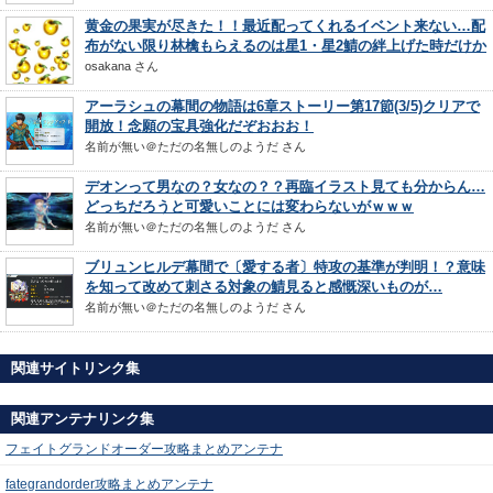
黄金の果実が尽きた！！最近配ってくれるイベント来ない…配
布がない限り林檎もらえるのは星1・星2鯖の絆上げた時だけか
osakana
さん
アーラシュの幕間の物語は6章ストーリー第17節(3/5)クリアで
開放！念願の宝具強化だぞおおお！
名前が無い＠ただの名無しのようだ
さん
デオンって男なの？女なの？？再臨イラスト見ても分からん…
どっちだろうと可愛いことには変わらないがｗｗｗ
名前が無い＠ただの名無しのようだ
さん
ブリュンヒルデ幕間で〔愛する者〕特攻の基準が判明！？意味
を知って改めて刺さる対象の鯖見ると感慨深いものが…
名前が無い＠ただの名無しのようだ
さん
関連サイトリンク集
関連アンテナリンク集
フェイトグランドオーダー攻略まとめアンテナ
fategrandorder攻略まとめアンテナ