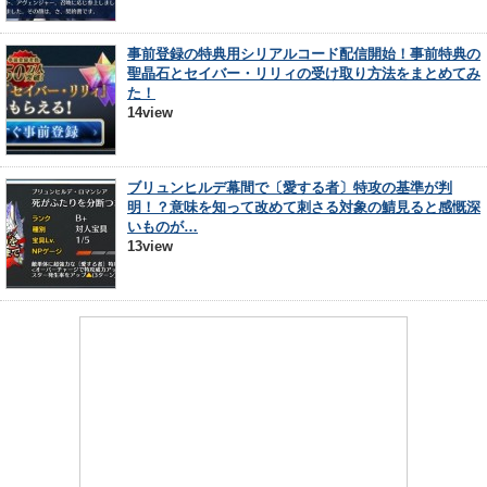
事前登録の特典用シリアルコード配信開始！事前特典の
聖晶石とセイバー・リリィの受け取り方法をまとめてみ
た！
14view
ブリュンヒルデ幕間で〔愛する者〕特攻の基準が判
明！？意味を知って改めて刺さる対象の鯖見ると感慨深
いものが…
13view