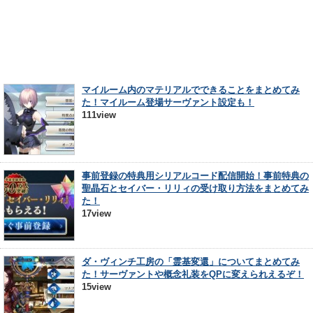
マイルーム内のマテリアルでできることをまとめてみ
た！マイルーム登場サーヴァント設定も！
111view
事前登録の特典用シリアルコード配信開始！事前特典の
聖晶石とセイバー・リリィの受け取り方法をまとめてみ
た！
17view
ダ・ヴィンチ工房の「霊基変還」についてまとめてみ
た！サーヴァントや概念礼装をQPに変えられえるぞ！
15view