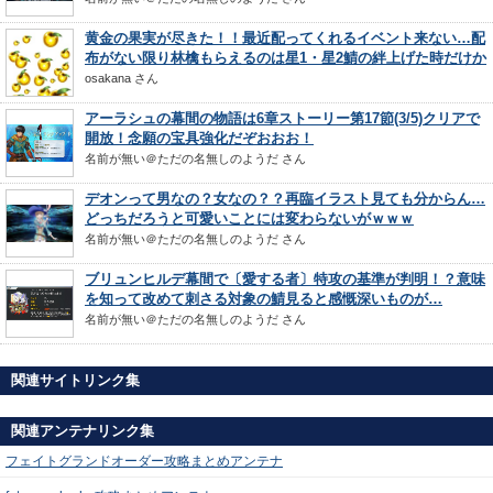
黄金の果実が尽きた！！最近配ってくれるイベント来ない…配
布がない限り林檎もらえるのは星1・星2鯖の絆上げた時だけか
osakana
さん
アーラシュの幕間の物語は6章ストーリー第17節(3/5)クリアで
開放！念願の宝具強化だぞおおお！
名前が無い＠ただの名無しのようだ
さん
デオンって男なの？女なの？？再臨イラスト見ても分からん…
どっちだろうと可愛いことには変わらないがｗｗｗ
名前が無い＠ただの名無しのようだ
さん
ブリュンヒルデ幕間で〔愛する者〕特攻の基準が判明！？意味
を知って改めて刺さる対象の鯖見ると感慨深いものが…
名前が無い＠ただの名無しのようだ
さん
関連サイトリンク集
関連アンテナリンク集
フェイトグランドオーダー攻略まとめアンテナ