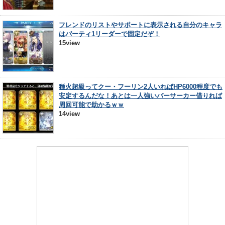
フレンドのリストやサポートに表示される自分のキャラ
はパーティ1リーダーで固定だぞ！
15view
種火超級ってクー・フーリン2人いればHP6000程度でも
安定するんだな！あとは一人強いバーサーカー借りれば
周回可能で助かるｗｗ
14view