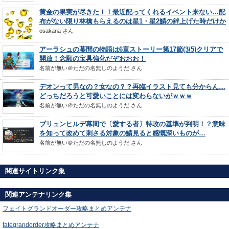
黄金の果実が尽きた！！最近配ってくれるイベント来ない…配
布がない限り林檎もらえるのは星1・星2鯖の絆上げた時だけか
osakana
さん
アーラシュの幕間の物語は6章ストーリー第17節(3/5)クリアで
開放！念願の宝具強化だぞおおお！
名前が無い＠ただの名無しのようだ
さん
デオンって男なの？女なの？？再臨イラスト見ても分からん…
どっちだろうと可愛いことには変わらないがｗｗｗ
名前が無い＠ただの名無しのようだ
さん
ブリュンヒルデ幕間で〔愛する者〕特攻の基準が判明！？意味
を知って改めて刺さる対象の鯖見ると感慨深いものが…
名前が無い＠ただの名無しのようだ
さん
関連サイトリンク集
関連アンテナリンク集
フェイトグランドオーダー攻略まとめアンテナ
fategrandorder攻略まとめアンテナ