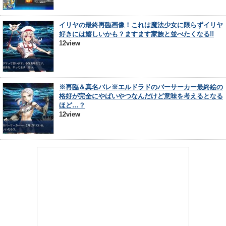
イリヤの最終再臨画像！これは魔法少女に限らずイリヤ
好きには嬉しいかも？ますます家族と並べたくなる!!
12view
※再臨＆真名バレ※エルドラドのバーサーカー最終絵の
格好が完全にやばいやつなんだけど意味を考えるとなる
ほど…？
12view