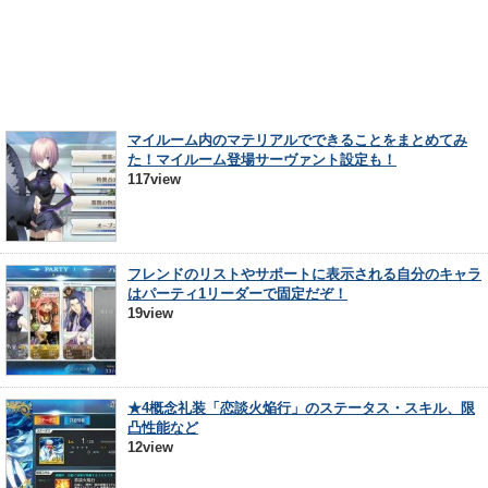
マイルーム内のマテリアルでできることをまとめてみ
た！マイルーム登場サーヴァント設定も！
117view
フレンドのリストやサポートに表示される自分のキャラ
はパーティ1リーダーで固定だぞ！
19view
★4概念礼装「恋談火焔行」のステータス・スキル、限
凸性能など
12view