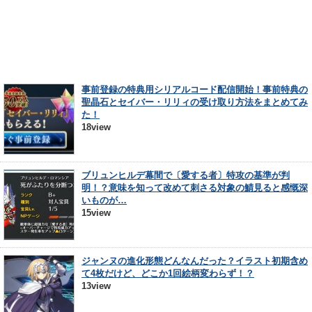
事前登録の特典用シリアルコード配信開始！事前特典の
聖晶石とセイバー・リリィの受け取り方法をまとめてみ
た！
18view
ブリュンヒルデ幕間で〔愛する者〕特攻の基準が判
明！？意味を知って改めて刺さる対象の鯖見ると感慨深
いものが…
15view
ジャンヌの進化形態どんなんだった？イラスト初期含め
て4枚だけど、どこか1回絵柄変わらず！？
13view