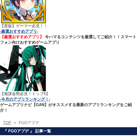
【
度版】ゲーマー必見！！
-厳選おすすめアプリ-
【厳選おすすめアプリ】
今ハマるコンテンツを厳選してご紹介！！スマート
フォン向けおすすめゲームアプリ
【無課金勢必見！トップ5】
-今月のアプリランキング！-
ゲームアプリナビ【GAN】がオススメする最新のアプリランキングをご紹
介！
TOP
>
FGOアプデ
『 FGOアプデ 』 記事一覧