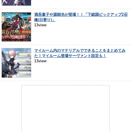
酒呑童子や源頼光が登場！！「下総国ピックアップ2召
喚(日替り)」
13view
マイルーム内のマテリアルでできることをまとめてみ
た！マイルーム登場サーヴァント設定も！
13view