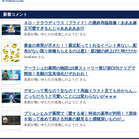
新着コメント
ネロ・クラウディウス〔ブライド〕の最終再臨画像！あああ嫁
王可愛すぎるんじゃあああああ!!!
名前が無い＠ただの名無しのようだ
さん
黄金の果実が尽きた！！最近配ってくれるイベント来ない…配
布がない限り林檎もらえるのは星1・星2鯖の絆上げた時だけか
osakana
さん
アーラシュの幕間の物語は6章ストーリー第17節(3/5)クリアで
開放！念願の宝具強化だぞおおお！
名前が無い＠ただの名無しのようだ
さん
デオンって男なの？女なの？？再臨イラスト見ても分からん…
どっちだろうと可愛いことには変わらないがｗｗｗ
名前が無い＠ただの名無しのようだ
さん
ブリュンヒルデ幕間で〔愛する者〕特攻の基準が判明！？意味
を知って改めて刺さる対象の鯖見ると感慨深いものが…
名前が無い＠ただの名無しのようだ
さん