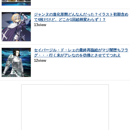
ジャンヌの進化形態どんなんだった？イラスト初期含め
て4枚だけど、どこか1回絵柄変わらず！？
13view
セイバージル・ド・レェの最終再臨絵がマジ闇堕ちフラ
グ・・・行く末がアレなのを彷彿とさせててつれえ
12view