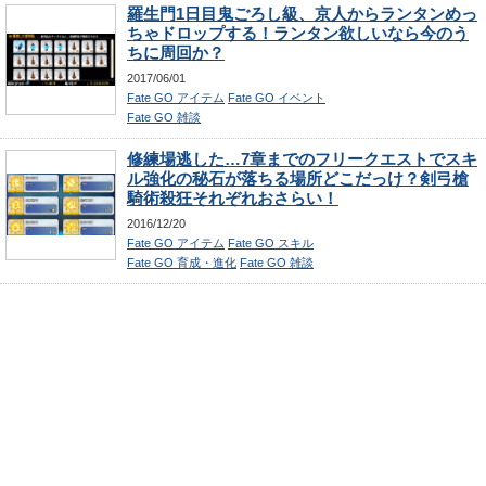
羅生門1日目鬼ごろし級、京人からランタンめっ
ちゃドロップする！ランタン欲しいなら今のう
ちに周回か？
2017/06/01
Fate GO アイテム
Fate GO イベント
Fate GO 雑談
修練場逃した…7章までのフリークエストでスキ
ル強化の秘石が落ちる場所どこだっけ？剣弓槍
騎術殺狂それぞれおさらい！
2016/12/20
Fate GO アイテム
Fate GO スキル
Fate GO 育成・進化
Fate GO 雑談