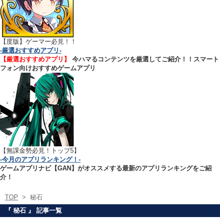
【
度版】ゲーマー必見！！
-厳選おすすめアプリ-
【厳選おすすめアプリ】
今ハマるコンテンツを厳選してご紹介！！スマート
フォン向けおすすめゲームアプリ
【無課金勢必見！トップ5】
-今月のアプリランキング！-
ゲームアプリナビ【GAN】がオススメする最新のアプリランキングをご紹
介！
TOP
>
秘石
『 秘石 』 記事一覧