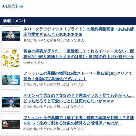
★1概念礼装
新着コメント
ネロ・クラウディウス〔ブライド〕の最終再臨画像！あああ嫁
王可愛すぎるんじゃあああああ!!!
名前が無い＠ただの名無しのようだ
さん
黄金の果実が尽きた！！最近配ってくれるイベント来ない…配
布がない限り林檎もらえるのは星1・星2鯖の絆上げた時だけか
osakana
さん
アーラシュの幕間の物語は6章ストーリー第17節(3/5)クリアで
開放！念願の宝具強化だぞおおお！
名前が無い＠ただの名無しのようだ
さん
デオンって男なの？女なの？？再臨イラスト見ても分からん…
どっちだろうと可愛いことには変わらないがｗｗｗ
名前が無い＠ただの名無しのようだ
さん
ブリュンヒルデ幕間で〔愛する者〕特攻の基準が判明！？意味
を知って改めて刺さる対象の鯖見ると感慨深いものが…
名前が無い＠ただの名無しのようだ
さん