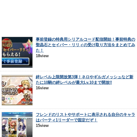
事前登録の特典用シリアルコード配信開始！事前特典の
聖晶石とセイバー・リリィの受け取り方法をまとめてみ
た！
18view
絆レベル上限開放第3弾！ネロやギルガメッシュなど新
たに10騎の絆レベルが最大Lv.10まで開放!!
16view
フレンドのリストやサポートに表示される自分のキャラ
はパーティ1リーダーで固定だぞ！
15view