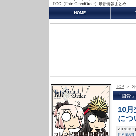
FGO（Fate GrandOrder）最新情報まとめ
HOME
TOP
>
凶
『 凶骨 
10
につ
2017/10/02
世界樹の種