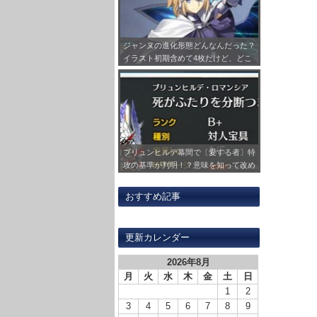
ジャンヌの進化形態どんなんだった？
イラスト初期含めて4枚だけど、どこ
か1回絵柄変わらず！？
ブリュンヒルデ幕間で〔愛する者〕特
攻の基準が判明！？意味を知って改め
て刺さる対象の鯖見ると感慨深いもの
が…
おすすめ記事
更新カレンダー
2026年8月
月
火
水
木
金
土
日
1
2
3
4
5
6
7
8
9