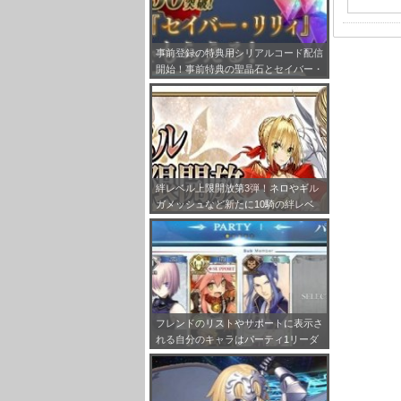
事前登録の特典用シリアルコード配信
開始！事前特典の聖晶石とセイバー・
リリィの受け取り方法をまとめてみ
た！
絆レベル上限開放第3弾！ネロやギル
ガメッシュなど新たに10騎の絆レベ
ルが最大Lv.10まで開放!!
フレンドのリストやサポートに表示さ
れる自分のキャラはパーティ1リーダ
ーで固定だぞ！