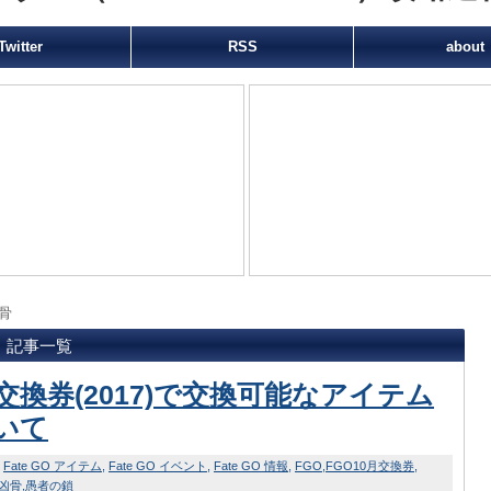
Twitter
RSS
about
骨
』 記事一覧
月交換券(2017)で交換可能なアイテム
いて
Fate GO アイテム
Fate GO イベント
Fate GO 情報
FGO
FGO10月交換券
凶骨
愚者の鎖