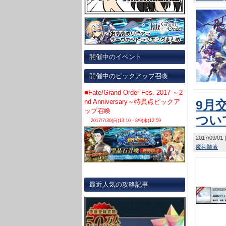
開催中のイベント
開催中のピックアップ召喚
■Fate/Grand Order Fes. 2017 ～2
nd Anniversary～特異点ピックア
9月
ップ召喚
つい
2017/7/30(日)13:10～8/9(水)12:59
2017/09/01
魔術髄液
最近人気の攻略記事