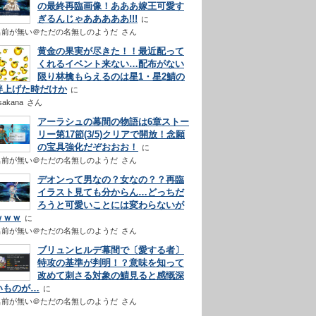
の最終再臨画像！あああ嫁王可愛す
ぎるんじゃあああああ!!!
名前が無い＠ただの名無しのようだ
さん
黄金の果実が尽きた！！最近配って
くれるイベント来ない…配布がない
限り林檎もらえるのは星1・星2鯖の
絆上げた時だけか
sakana
さん
アーラシュの幕間の物語は6章ストー
リー第17節(3/5)クリアで開放！念願
の宝具強化だぞおおお！
名前が無い＠ただの名無しのようだ
さん
デオンって男なの？女なの？？再臨
イラスト見ても分からん…どっちだ
ろうと可愛いことには変わらないが
ｗｗｗ
名前が無い＠ただの名無しのようだ
さん
ブリュンヒルデ幕間で〔愛する者〕
特攻の基準が判明！？意味を知って
改めて刺さる対象の鯖見ると感慨深
いものが…
名前が無い＠ただの名無しのようだ
さん