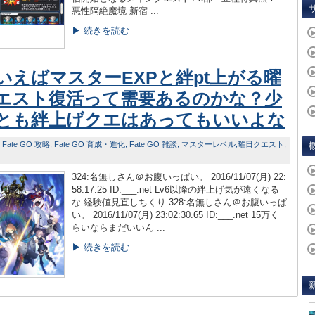
悪性隔絶魔境 新宿 ...
▶ 続きを読む
いえばマスターEXPと絆pt上がる曜
エスト復活って需要あるのかな？少
とも絆上げクエはあってもいいよな
Fate GO 攻略
Fate GO 育成・進化
Fate GO 雑談
マスターレベル
曜日クエスト
324:名無しさん＠お腹いっぱい。 2016/11/07(月) 22:
58:17.25 ID:___.net Lv6以降の絆上げ気が遠くなる
な 経験値見直しちくり 328:名無しさん＠お腹いっぱ
い。 2016/11/07(月) 23:02:30.65 ID:___.net 15万く
らいならまだいいん ...
▶ 続きを読む