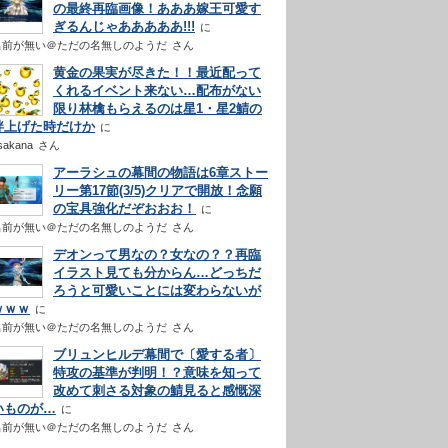
の最終再臨画像！あああ嫁王可愛す
ぎるんじゃあああああ!!!
名前が無い＠ただの名無しのようだ
さん
黄金の果実が尽きた！！最近配って
くれるイベント来ない…配布がない
限り林檎もらえるのは星1・星2鯖の
絆上げた時だけか
sakana
さん
アーラシュの幕間の物語は6章ストー
リー第17節(3/5)クリアで開放！念願
の宝具強化だぞおおお！
名前が無い＠ただの名無しのようだ
さん
デオンって男なの？女なの？？再臨
イラスト見ても分からん…どっちだ
ろうと可愛いことには変わらないが
ｗｗｗ
名前が無い＠ただの名無しのようだ
さん
ブリュンヒルデ幕間で〔愛する者〕
特攻の基準が判明！？意味を知って
改めて刺さる対象の鯖見ると感慨深
いものが…
名前が無い＠ただの名無しのようだ
さん