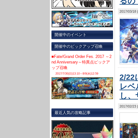
るの
2017/03/18
開催中のイベント
開催中のピックアップ召喚
■Fate/Grand Order Fes. 2017 ～2
nd Anniversary～特異点ピックア
ップ召喚
2017/7/30(日)13:10～8/9(水)12:59
2/
レベ
し、
2017/02/23
最近人気の攻略記事