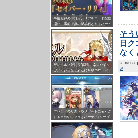
事前登録の特典用シリアルコード配信
開始！事前特典の聖晶石とセイバー・
リリィの受け取り方法をまとめてみ
そう
た！
日ク
なく
2016/11/08
絆レベル上限開放第3弾！ネロやギル
絆
ガメッシュなど新たに10騎の絆レベ
ルが最大Lv.10まで開放!!
フレンドのリストやサポートに表示さ
れる自分のキャラはパーティ1リーダ
ーで固定だぞ！