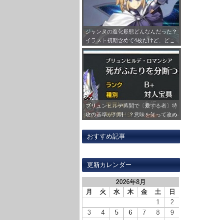
ジャンヌの進化形態どんなんだった？
イラスト初期含めて4枚だけど、どこ
か1回絵柄変わらず！？
ブリュンヒルデ幕間で〔愛する者〕特
攻の基準が判明！？意味を知って改め
て刺さる対象の鯖見ると感慨深いもの
が…
おすすめ記事
更新カレンダー
2026年8月
月
火
水
木
金
土
日
1
2
3
4
5
6
7
8
9