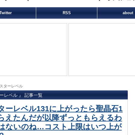
Twitter
RSS
about
スターレベル
ーレベル 』 記事一覧
ターレベル131に上がったら聖晶石1
らえたんだが以降ずっともらえるわ
はないのね…コスト上限はいつ上が