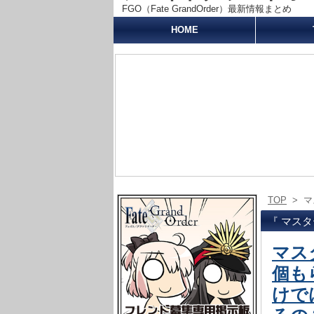
FGO（Fate GrandOrder）最新情報まとめ
HOME
TOP
>
マ
『 マスタ
マス
個も
けで