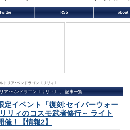
Twitter
RSS
about
ルトリア･ペンドラゴン〔リリィ〕
トリア･ペンドラゴン〔リリィ〕 』 記事一覧
限定イベント「復刻:セイバーウォー
～リリィのコスモ武者修行～ ライト
開催！【情報2】