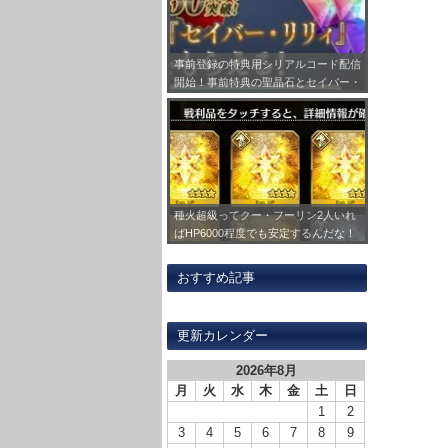
事前登録の特典用シリアルコード配信
開始！事前特典の聖晶石とセイバー・
リリィの受け取り方法をまとめてみ
た！
種火超級ってクー・フーリン2人いれ
ばHP6000程度でも安定するんだな！
あとは一人強いバーサーカー借りれば
周回可能で助かるｗｗ
おすすめ記事
更新カレンダー
2026年8月
月
火
水
木
金
土
日
1
2
3
4
5
6
7
8
9