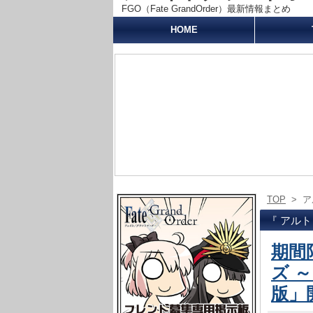
FGO（Fate GrandOrder）最新情報まとめ
HOME
TOP
>
ア
『 アル
期間
ズ 
版」