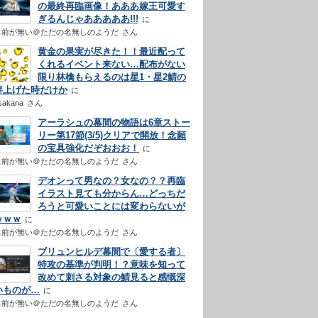
の最終再臨画像！あああ嫁王可愛す
ぎるんじゃあああああ!!!
名前が無い＠ただの名無しのようだ
さん
黄金の果実が尽きた！！最近配って
くれるイベント来ない…配布がない
限り林檎もらえるのは星1・星2鯖の
絆上げた時だけか
sakana
さん
アーラシュの幕間の物語は6章ストー
リー第17節(3/5)クリアで開放！念願
の宝具強化だぞおおお！
名前が無い＠ただの名無しのようだ
さん
デオンって男なの？女なの？？再臨
イラスト見ても分からん…どっちだ
ろうと可愛いことには変わらないが
ｗｗｗ
名前が無い＠ただの名無しのようだ
さん
ブリュンヒルデ幕間で〔愛する者〕
特攻の基準が判明！？意味を知って
改めて刺さる対象の鯖見ると感慨深
いものが…
名前が無い＠ただの名無しのようだ
さん