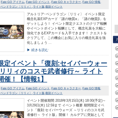
Fate GO アイテム
Fate GO イベント
Fate GO キャラクター
Fate GO 情報
･ペンドラゴン〔リリィ〕
ライト版
復刻イベント
アルトリア･ペンドラゴン〔リリィ〕 イベント限定
概念礼装EXPカード「謎の物質α」「謎の物質β」を
ゲットしよう！ イベント限定クエストのクリア報酬
やイベントポイント報酬として、概念礼装を大幅に
強化できるEXPカードを入手できます！ クエストを
クリアして、この機会にお気に入りの概念礼装を強
化しましょう ...
▶ 続きを読む
限定イベント「復刻:セイバーウォー
～リリィのコスモ武者修行～ ライト
開催！【情報1】
Fate GO アイテム
Fate GO イベント
Fate GO キャラクター
Fate GO 情報
･ペンドラゴン〔リリィ〕
ライト版
復刻イベント
イベント開催期間 2018年3月15日(木) 18:00(予定)～
3月29日(木) 12:59まで イベント概要 期間限定イベ
ント「復刻:セイバーウォーズ ～リリィのコスモ武
者修行～ ライト版」開催！ カルデアに突如として