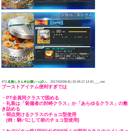
472:
名無しさん＠お腹いっぱい。
2017/02/09(木) 02:45:17.14 ID:___.net
ブーストアイテム便利すぎでは
・PT全員同クラスで固める
・礼装は「装備者の対峙クラス」か「あらゆるクラス」の敷
き詰める
・弱点突けるクラスのチョコ型使用
(例：騎パにして術のチョコ型使用)