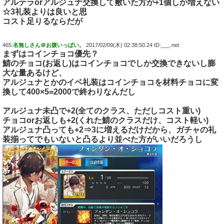
アルテラorアルジュナ交換して敷いた方が+1個しか増えない
☆3礼装よりは良いと思
コスト足りるならだが
465:
名無しさん＠お腹いっぱい。
2017/02/09(木) 02:38:50.24 ID:___.net
まずはコインチョコ優先？
鯖のチョコ(お返し)はコインチョコでしか交換できないし膨
大な量あるけど、
アルジュナとかのイベ礼装はコインチョコを材料チョコに変
換して400×5=2000で終わりなんだし
アルジュナ未凸で+2(全てのクラス、ただしコスト重い)
チョコorお返しも+2(くれた鯖のクラスだけ、コスト軽い)
アルジュナ凸っても+2⇒3に増えるだけだから、ガチャの礼
装揃ってでもいないと凸るより並べた方がいいだろうし