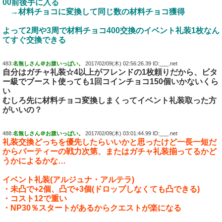
00前後手に入る
→材料チョコに変換して同じ数の材料チョコ獲得
よって2周や3周で材料チョコ400交換のイベント礼装1枚なん
てすぐ交換できる
483:
名無しさん＠お腹いっぱい。
2017/02/09(木) 02:56:26.39 ID:___.net
自分はガチャ礼装☆4以上がフレンドの1枚頼りだから、ビタ
ー級でブースト使っても1回コインチョコ150個いかないくら
い
むしろ先に材料チョコ変換しまくってイベント礼装取った方
がいいの？
488:
名無しさん＠お腹いっぱい。
2017/02/09(木) 03:01:44.99 ID:___.net
礼装交換どっちを優先したらいいかと思ったけど一長一短だ
からパーティーの戦力次第、またはガチャ礼装揃ってるかど
うかによるかな…
イベント礼装(アルジュナ・アルテラ)
・未凸で+2個、凸で+3個(ドロップしなくても凸できる)
・コスト12で重い
・NP30％スタートがあるからクエストが楽になる