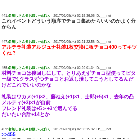
441:
名無しさん＠お腹いっぱい。
2017/02/09(木) 02:15:36.08 ID:___.net
これイベントどういう順序でチョコ集めたらいいのかよく分
からん
447:
名無しさん＠お腹いっぱい。
2017/02/09(木) 02:21:22.58 ID:___.net
アルテラ礼装アルジュナ礼装1枚交換に板チョコ400ってキツ
くね？
455:
名無しさん＠お腹いっぱい。
2017/02/09(木) 02:29:01.34 ID:___.net
材料チョコは後回しにして、とりあえずチョコ型使ってビタ
ー級で1クラスずつチョコとお返し潰してこうとしてるんだ
けどこれでいいのかな
礼装はワカメ(+1)×2、藤ねえ(+1)×1、士郎(+5)×1、去年の凸
メルティ(+3)×1が自前
フレンド礼装は+5＞+3で選んでる
だいたい合計+14とか
459:
名無しさん＠お腹いっぱい。
2017/02/09(木) 02:33:15.32 ID:___.net
>>455