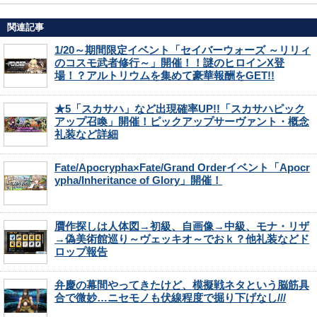
関連記事
1/20～期間限定イベント「セイバーウォーズ ～リリィ
のコスモ武者修行～」開催！！謎のヒロインX登
場！？アルトリウムを集めて豪華報酬をGET!!
★5「スカサハ」など出現確率UP!!「スカサハピック
アップ召喚」開催！ピックアップサーヴァント・概念
礼装など詳細
Fate/Apocrypha×Fate/Grand Orderイベント「Apocr
ypha/Inheritance of Glory」開催！
贋作探しは人体図→初級、自画像→中級、モナ・リザ
→偽美術館巡り～ヴェッキオ～でおｋ？他礼装などド
ロップ報告
弁慶の幕間やってきたけど、模擬戦ネタという脳筋具
合で微妙…ニセモノも伏線程度で掘り下げなし///