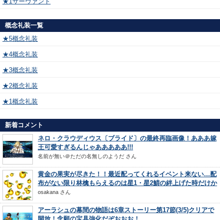
★1サーヴァント
概念礼装一覧
★5概念礼装
★4概念礼装
★3概念礼装
★2概念礼装
★1概念礼装
新着コメント
ネロ・クラウディウス〔ブライド〕の最終再臨画像！あああ嫁
王可愛すぎるんじゃあああああ!!!
名前が無い＠ただの名無しのようだ
さん
黄金の果実が尽きた！！最近配ってくれるイベント来ない…配
布がない限り林檎もらえるのは星1・星2鯖の絆上げた時だけか
osakana
さん
アーラシュの幕間の物語は6章ストーリー第17節(3/5)クリアで
開放！念願の宝具強化だぞおおお！