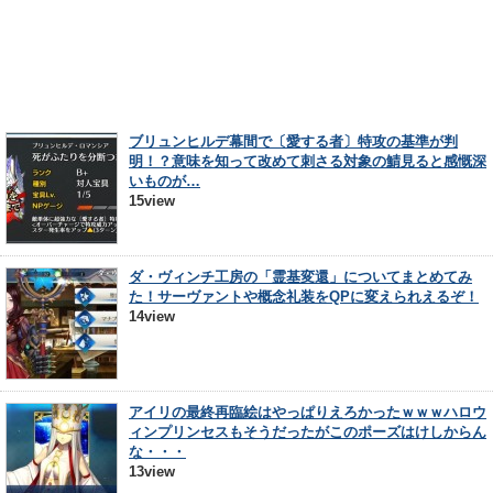
ブリュンヒルデ幕間で〔愛する者〕特攻の基準が判
明！？意味を知って改めて刺さる対象の鯖見ると感慨深
いものが…
15view
ダ・ヴィンチ工房の「霊基変還」についてまとめてみ
た！サーヴァントや概念礼装をQPに変えられえるぞ！
14view
アイリの最終再臨絵はやっぱりえろかったｗｗｗハロウ
ィンプリンセスもそうだったがこのポーズはけしからん
な・・・
13view