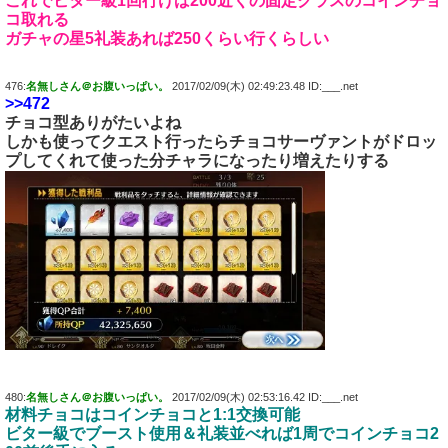
これでビター級1回行けば200近くの固定クラスのコインチョ
コ取れる
ガチャの星5礼装あれば250くらい行くらしい
476:
名無しさん＠お腹いっぱい。
2017/02/09(木) 02:49:23.48 ID:___.net
>>472
チョコ型ありがたいよね
しかも使ってクエスト行ったらチョコサーヴァントがドロッ
プしてくれて使った分チャラになったり増えたりする
480:
名無しさん＠お腹いっぱい。
2017/02/09(木) 02:53:16.42 ID:___.net
材料チョコはコインチョコと1:1交換可能
ビター級でブースト使用＆礼装並べれば1周でコインチョコ2