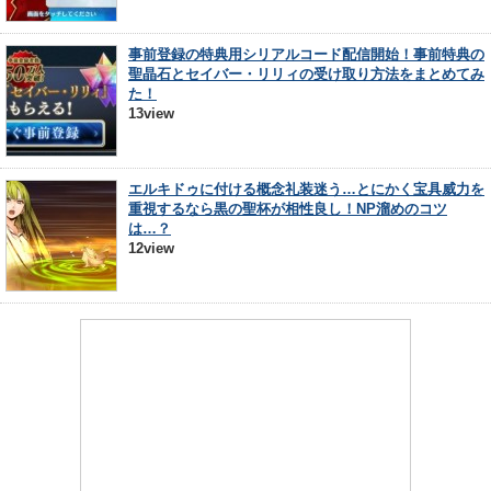
事前登録の特典用シリアルコード配信開始！事前特典の
聖晶石とセイバー・リリィの受け取り方法をまとめてみ
た！
13view
エルキドゥに付ける概念礼装迷う…とにかく宝具威力を
重視するなら黒の聖杯が相性良し！NP溜めのコツ
は…？
12view