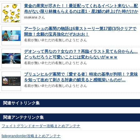
黄金の果実が尽きた！！最近配ってくれるイベント来ない…配
布がない限り林檎もらえるのは星1・星2鯖の絆上げた時だけか
osakana
さん
アーラシュの幕間の物語は6章ストーリー第17節(3/5)クリアで
開放！念願の宝具強化だぞおおお！
名前が無い＠ただの名無しのようだ
さん
デオンって男なの？女なの？？再臨イラスト見ても分からん…
どっちだろうと可愛いことには変わらないがｗｗｗ
名前が無い＠ただの名無しのようだ
さん
ブリュンヒルデ幕間で〔愛する者〕特攻の基準が判明！？意味
を知って改めて刺さる対象の鯖見ると感慨深いものが…
名前が無い＠ただの名無しのようだ
さん
関連サイトリンク集
関連アンテナリンク集
フェイトグランドオーダー攻略まとめアンテナ
fategrandorder攻略まとめアンテナ