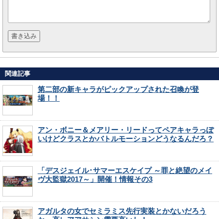
関連記事
第二部の新キャラがピックアップされた召喚が登
場！！
アン・ボニー＆メアリー・リードってペアキャラっぽ
いけどクラスとかバトルモーションどうなるんだろ？
「デスジェイル･サマーエスケイプ ～罪と絶望のメイ
ヴ大監獄2017～」開催！情報その3
アガルタの女でセミラミス先行実装とかないだろう