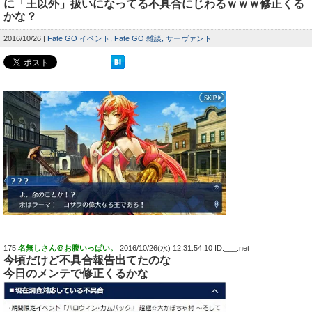
に「王以外」扱いになってる不具合にじわるｗｗｗ修正くる
かな？
2016/10/26
Fate GO イベント
Fate GO 雑談
サーヴァント
175:
名無しさん＠お腹いっぱい。
2016/10/26(水) 12:31:54.10 ID:___.net
今頃だけど不具合報告出てたのな
今日のメンテで修正くるかな