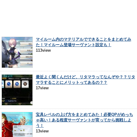
マイルーム内のマテリアルでできることをまとめてみ
た！マイルーム登場サーヴァント設定も！
113view
最近よく聞くんだけど、リタマラってなんぞや？？リタ
マラすることにメリットってあるの？？
17view
宝具レベルの上げ方をまとめてみた！必要QPがめっち
ゃ高い！ある程度サーヴァントが育ってから挑戦しよ
う！
13view