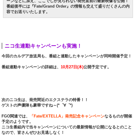
ーンなどに加え、ここでしか見られない発売直前の最新映像を公開！
番組後半には『Fate/Grand Order』の情報も交えて盛りだくさんの内
容でお送りいたします。
ニコ生連動キャンペーンも実施！
今回のカルデア放送局も、番組と連動したキャンペーンが同時開催予定！
番組連動キャンペーンの詳細は、
10月27日(木)
公開予定です。
次のニコ生は、発売間近のエクステラの特番！！
ゲストの声優陣も豪華ですね～(*゜∀゜*)
FGO関連では、
「Fate/EXTELLA」発売記念キャンペーン
なるものが開催
予定のようです。
ニコ生番組内で当キャンペーンについての最新情報が公開になるとのこと
なので、皆さんぜひお見逃しなく！