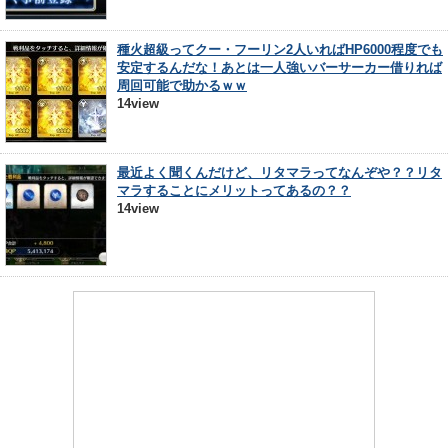
種火超級ってクー・フーリン2人いればHP6000程度でも
安定するんだな！あとは一人強いバーサーカー借りれば
周回可能で助かるｗｗ
14view
最近よく聞くんだけど、リタマラってなんぞや？？リタ
マラすることにメリットってあるの？？
14view