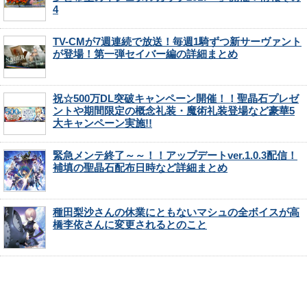
4
TV-CMが7週連続で放送！毎週1騎ずつ新サーヴァント
が登場！第一弾セイバー編の詳細まとめ
祝☆500万DL突破キャンペーン開催！！聖晶石プレゼ
ントや期間限定の概念礼装・魔術礼装登場など豪華5
大キャンペーン実施!!
緊急メンテ終了～～！！アップデートver.1.0.3配信！
補填の聖晶石配布日時など詳細まとめ
種田梨沙さんの休業にともないマシュの全ボイスが高
橋李依さんに変更されるとのこと