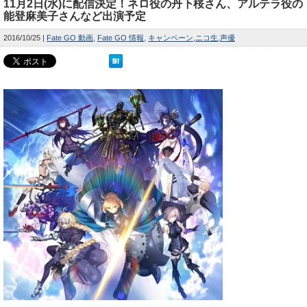
11月2日(水)に配信決定！ネロ役の丹下桜さん、アルテラ役の
能登麻美子さんなど出演予定
2016/10/25
Fate GO 動画
Fate GO 情報
キャンペーン
ニコ生
声優