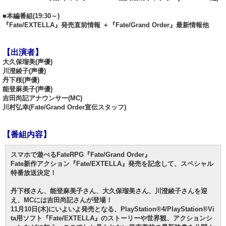
■本編番組(19:30～)
『Fate/EXTELLA』発売直前情報 ＋『Fate/Grand Order』最新情報他
【出演者】
大久保瑠美(声優)
川澄綾子(声優)
丹下桜(声優)
能登麻美子(声優)
吉田尚記アナウンサー(MC)
川村弘幸(Fate/Grand Order宣伝スタッフ)
【番組内容】
スマホで遊べるFateRPG『Fate/Grand Order』
Fate新作アクション『Fate/EXTELLA』発売を記念して、スペシャル
特番放送決定！
丹下桜さん、能登麻美子さん、大久保瑠美さん、川澄綾子さんを迎
え、MCには吉田尚記さんが登場！
11月10日(木)にいよいよ発売となる、PlayStation®4/PlayStation®Vi
ta用ソフト『Fate/EXTELLA』のストーリーや世界観、アクションシ