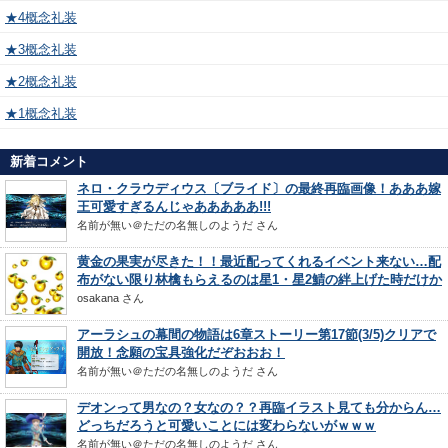
★4概念礼装
★3概念礼装
★2概念礼装
★1概念礼装
新着コメント
ネロ・クラウディウス〔ブライド〕の最終再臨画像！あああ嫁
王可愛すぎるんじゃあああああ!!!
名前が無い＠ただの名無しのようだ
さん
黄金の果実が尽きた！！最近配ってくれるイベント来ない…配
布がない限り林檎もらえるのは星1・星2鯖の絆上げた時だけか
osakana
さん
アーラシュの幕間の物語は6章ストーリー第17節(3/5)クリアで
開放！念願の宝具強化だぞおおお！
名前が無い＠ただの名無しのようだ
さん
デオンって男なの？女なの？？再臨イラスト見ても分からん…
どっちだろうと可愛いことには変わらないがｗｗｗ
名前が無い＠ただの名無しのようだ
さん