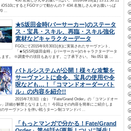
430:名無しさん＠お腹いっぱい。 2016/09/16(金) 15:21:30.11
.net iOS10にするとFGOマジで動かんの？ 434:名無しさん＠お腹いっぱ
 ...
★5坂田金時(バーサーカー)のステータ
ス・宝具・スキル、再臨・スキル強化
素材などキャラクターデータ
FGOにて2015年9月30日(水)に実装されたサーヴァント、
「★5(SSR)坂田金時」(バーサーカー)のキャラクターデータ
ます。 ※調査中の項目もあります。ご了承下さい。 No.051 坂 ...
バトルシステムが公開！様々な攻撃を
サーヴァントに命令、宝具の使用や令
呪なども…！「コマンドオーダーバト
ル」の内容を紹介!!
2015年7月3日（金）『Fate/Grand Order』の「コマンドオー
ル」詳細が解禁となりました！ 今回はその内容を簡単にご紹介しま
騎のサーヴァントを伴い戦うターン制コマンドバ ...
「もっとマンガで分かる！Fate/Grand
Order」第46話が更新！ついに誕生し