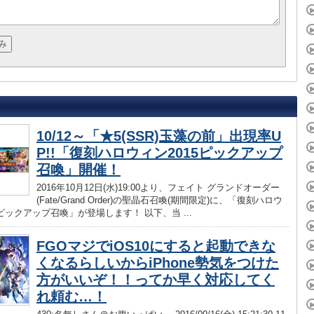
10/12～「★5(SSR)玉藻の前」出現率U
P!!「復刻ハロウィン2015ピックアップ
召喚」開催！
2016年10月12日(水)19:00より、フェイト グランドオーダー
(Fate/Grand Order)の聖晶石召喚(期間限定)に、「復刻ハロウ
5ピックアップ召喚」が登場します！ 以下、当 ...
FGOマジでiOS10にすると起動できな
くなるらしいからiPhone勢気をつけた
方がいいぞ！！ってか早く対応してく
れ頼む…！