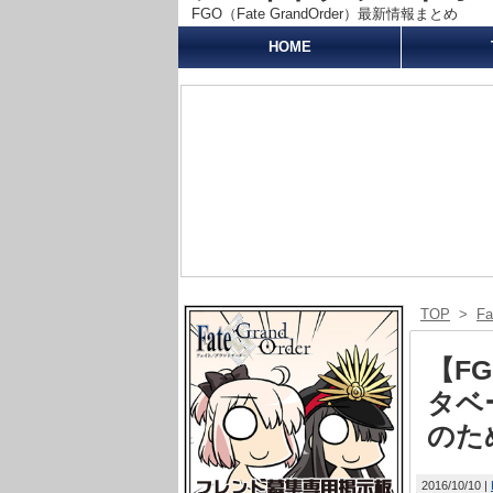
FGO（Fate GrandOrder）最新情報まとめ
HOME
TOP
>
F
【FG
タベ
のた
2016/10/10