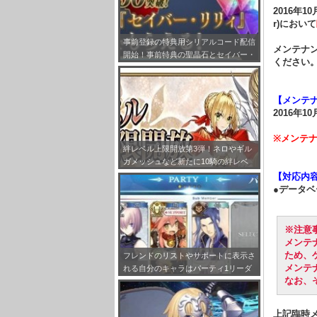
2016年1
r)において
事前登録の特典用シリアルコード配信
メンテナン
開始！事前特典の聖晶石とセイバー・
ください
リリィの受け取り方法をまとめてみ
た！
【メンテ
2016年10
※メンテ
絆レベル上限開放第3弾！ネロやギル
ガメッシュなど新たに10騎の絆レベ
ルが最大Lv.10まで開放!!
【対応内
●データ
※注意
メンテ
ため、
フレンドのリストやサポートに表示さ
メンテ
れる自分のキャラはパーティ1リーダ
なお、
ーで固定だぞ！
上記臨時