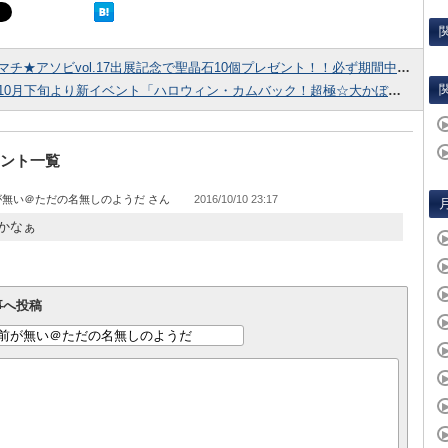
マチ★アソビvol.17出展記念で聖晶石10個プレゼント！！必ず期間中にログインして受け取ろう！
10月下旬より新イベント「ハロウィン・カムバック！超極☆大かぼちゃ村 ～そして冒険へ……～」開催予定！配布サーヴァントもあり!!
ント一覧
が無い＠ただの名無しのようだ
2016/10/10 23:17
かなぁ
事へ投稿