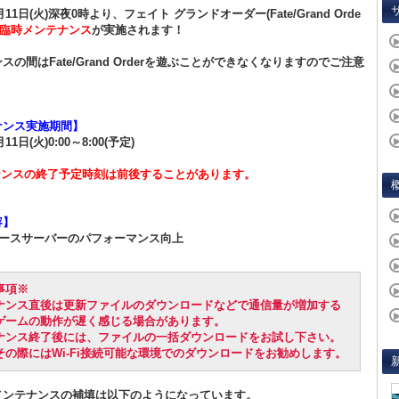
0月11日(火)深夜0時より、フェイト グランドオーダー(Fate/Grand Orde
臨時メンテナンス
が実施されます！
スの間はFate/Grand Orderを遊ぶことができなくなりますのでご注意
。
ナンス実施期間】
月11日(火)0:00～8:00(予定)
ナンスの終了予定時刻は前後することがあります。
容】
ベースサーバーのパフォーマンス向上
事項※
ナンス直後は更新ファイルのダウンロードなどで通信量が増加する
ゲームの動作が遅く感じる場合があります。
ナンス終了後には、ファイルの一括ダウンロードをお試し下さい。
その際にはWi-Fi接続可能な環境でのダウンロードをお勧めします。
メンテナンスの補填は以下のようになっています。