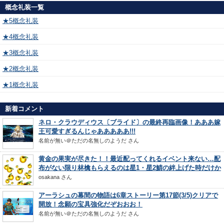
概念礼装一覧
★5概念礼装
★4概念礼装
★3概念礼装
★2概念礼装
★1概念礼装
新着コメント
ネロ・クラウディウス〔ブライド〕の最終再臨画像！あああ嫁
王可愛すぎるんじゃあああああ!!!
名前が無い＠ただの名無しのようだ
さん
黄金の果実が尽きた！！最近配ってくれるイベント来ない…配
布がない限り林檎もらえるのは星1・星2鯖の絆上げた時だけか
osakana
さん
アーラシュの幕間の物語は6章ストーリー第17節(3/5)クリアで
開放！念願の宝具強化だぞおおお！
名前が無い＠ただの名無しのようだ
さん