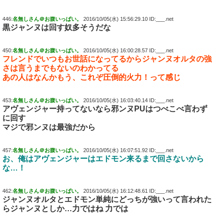
446:
名無しさん＠お腹いっぱい。
2016/10/05(水) 15:56:29.10 ID:___.net
黒ジャンヌは回す奴多そうだな
450:
名無しさん＠お腹いっぱい。
2016/10/05(水) 16:00:28.57 ID:___.net
フレンドでいつもお世話になってるからジャンヌオルタの強
さは言うまでもないのわかってる
あの人はなんかもう、これぞ圧倒的火力！って感じ
453:
名無しさん＠お腹いっぱい。
2016/10/05(水) 16:03:40.14 ID:___.net
アヴェンジャー持ってないなら邪ンヌPUはつべこべ言わず
に回す
マジで邪ンヌは最強だから
457:
名無しさん＠お腹いっぱい。
2016/10/05(水) 16:07:51.92 ID:___.net
お、俺はアヴェンジャーはエドモン来るまで回さないから
な…！
462:
名無しさん＠お腹いっぱい。
2016/10/05(水) 16:12:48.61 ID:___.net
ジャンヌオルタとエドモン単純にどっちが強いって言われた
らジャンヌとしか…力ではね 力では