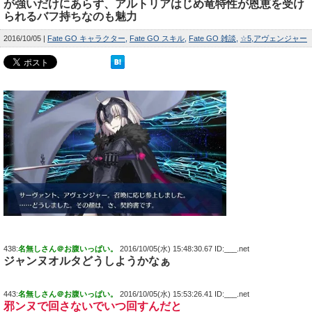
が強いだけにあらず、アルトリアはじめ竜特性が恩恵を受け
られるバフ持ちなのも魅力
2016/10/05
Fate GO キャラクター
Fate GO スキル
Fate GO 雑談
☆5
アヴェンジャー
438:
名無しさん＠お腹いっぱい。
2016/10/05(水) 15:48:30.67 ID:___.net
ジャンヌオルタどうしようかなぁ
443:
名無しさん＠お腹いっぱい。
2016/10/05(水) 15:53:26.41 ID:___.net
邪ンヌで回さないでいつ回すんだと