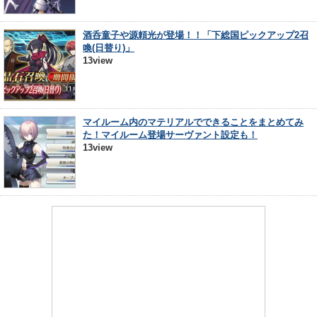
酒呑童子や源頼光が登場！！「下総国ピックアップ2召
喚(日替り)」
13view
マイルーム内のマテリアルでできることをまとめてみ
た！マイルーム登場サーヴァント設定も！
13view