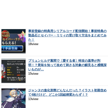
事前登録の特典用シリアルコード配信開始！事前特典の
聖晶石とセイバー・リリィの受け取り方法をまとめてみ
た！
18view
ブリュンヒルデ幕間で〔愛する者〕特攻の基準が判
明！？意味を知って改めて刺さる対象の鯖見ると感慨深
いものが…
15view
ジャンヌの進化形態どんなんだった？イラスト初期含め
て4枚だけど、どこか1回絵柄変わらず！？
13view