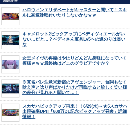
関連記事
ハロウィンエリザベートがキャスターと聞いて！スキ
ルに高速詠唱付いたりしないかなｗｗ
キャメロット2ピックアップにベディヴィエールがい
ない…だと…？ベディさん宝具Lv5への道のりは長い
な
女王メイヴの再臨はやはりどんどん身軽になっていく
模様ｗｗｗ最終絵はどこのグラビアですか？
※真名バレ注意※新宿のアヴェンジャー、台詞もなく
吠え声と唸り声ばかりだけど再臨すると珍しく笑い顔
の差分が見れると聞いて…！
スカサハピックアップ再来！！6/29(水)～★5スカサハ
出現確率UP!!「600万DL記念ピックアップ召喚」詳細
情報！