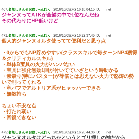
467:
名無しさん＠お腹いっぱい。
2016/10/05(水) 16:18:04.15 ID:___.net
ジャンヌってATKが全鯖の中で1位なんだね
その代わりにHP低いけど
471:
名無しさん＠お腹いっぱい。
2016/10/05(水) 16:22:37.45 ID:___.net
個人的ジャンヌオルタ使ってて便利だと思う点
・0からでもNP貯めやすい(クラススキルで毎ターンNP4獲得
＆クリティカルスキル)
・単体B宝具の火力がハンパない
・宝具に強化無効1回が付いてていざという時助かる
・素殴り(特にバスター)が等倍とは思えない火力で怒涛の勢
いで削ってくれる
・竜バフでアルトリア系がヒャッハーできる
・無敵持ち
ちょい不安な点
・打たれ弱い
・回復できない
475:
名無しさん＠お腹いっぱい。
2016/10/05(水) 16:26:44.36 ID:___.net
ジャンヌオルタはどっちかというとゴリ押しの神だから