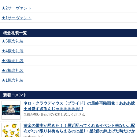
★2サーヴァント
★1サーヴァント
概念礼装一覧
★5概念礼装
★4概念礼装
★3概念礼装
★2概念礼装
★1概念礼装
新着コメント
ネロ・クラウディウス〔ブライド〕の最終再臨画像！あああ嫁
王可愛すぎるんじゃあああああ!!!
名前が無い＠ただの名無しのようだ
さん
黄金の果実が尽きた！！最近配ってくれるイベント来ない…配
布がない限り林檎もらえるのは星1・星2鯖の絆上げた時だけか
osakana
さん