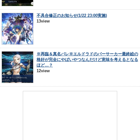
不具合修正のお知らせ(1/22 23:00実施)
13view
※再臨＆真名バレ※エルドラドのバーサーカー最終絵の
格好が完全にやばいやつなんだけど意味を考えるとなる
ほど…？
12view