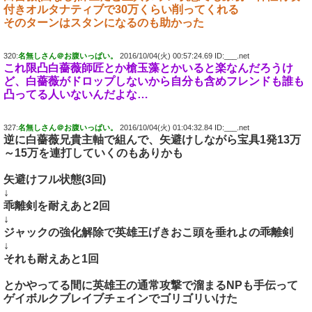
付きオルタナティブで30万くらい削ってくれる
そのターンはスタンになるのも助かった
320:
名無しさん＠お腹いっぱい。
2016/10/04(火) 00:57:24.69 ID:___.net
これ限凸白薔薇師匠とか槍玉藻とかいると楽なんだろうけ
ど、白薔薇がドロップしないから自分も含めフレンドも誰も
凸ってる人いないんだよな…
327:
名無しさん＠お腹いっぱい。
2016/10/04(火) 01:04:32.84 ID:___.net
逆に白薔薇兄貴主軸で組んで、矢避けしながら宝具1発13万
～15万を連打していくのもありかも
矢避けフル状態(3回)
↓
乖離剣を耐えあと2回
↓
ジャックの強化解除で英雄王げきおこ頭を垂れよの乖離剣
↓
それも耐えあと1回
とかやってる間に英雄王の通常攻撃で溜まるNPも手伝って
ゲイボルクブレイブチェインでゴリゴリいけた