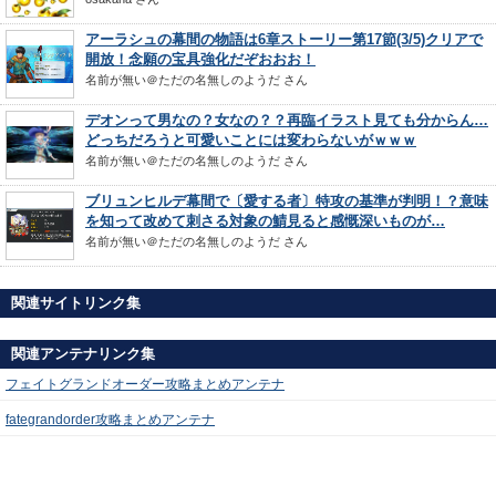
アーラシュの幕間の物語は6章ストーリー第17節(3/5)クリアで
開放！念願の宝具強化だぞおおお！
名前が無い＠ただの名無しのようだ
さん
デオンって男なの？女なの？？再臨イラスト見ても分からん…
どっちだろうと可愛いことには変わらないがｗｗｗ
名前が無い＠ただの名無しのようだ
さん
ブリュンヒルデ幕間で〔愛する者〕特攻の基準が判明！？意味
を知って改めて刺さる対象の鯖見ると感慨深いものが…
名前が無い＠ただの名無しのようだ
さん
関連サイトリンク集
関連アンテナリンク集
フェイトグランドオーダー攻略まとめアンテナ
fategrandorder攻略まとめアンテナ