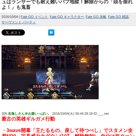
ュはランサーでも耐え難いバフ地獄！解除からの「頭を垂れ
よ！」も鬼畜
2016/10/04
Fate GO イベント
Fate GO キャラクター
Fate GO 攻略
Fate GO 雑談
サーヴァント
パーティ
305:
名無しさん＠お腹いっぱい。
2016/10/04(火) 00:44:28.18 ID:___.net
最古の英雄ギルガメ行動
・3wave開幕「王たるもの、座して待つべし」でスタメン全