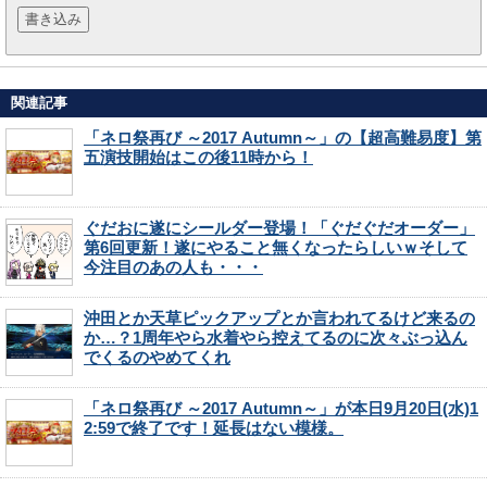
関連記事
「ネロ祭再び ～2017 Autumn～」の【超高難易度】第
五演技開始はこの後11時から！
ぐだおに遂にシールダー登場！「ぐだぐだオーダー」
第6回更新！遂にやること無くなったらしいｗそして
今注目のあの人も・・・
沖田とか天草ピックアップとか言われてるけど来るの
か…？1周年やら水着やら控えてるのに次々ぶっ込ん
でくるのやめてくれ
「ネロ祭再び ～2017 Autumn～」が本日9月20日(水)1
2:59で終了です！延長はない模様。