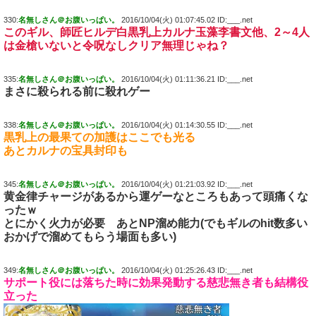
330:
名無しさん＠お腹いっぱい。
2016/10/04(火) 01:07:45.02 ID:___.net
このギル、師匠ヒルデ白黒乳上カルナ玉藻李書文他、2～4人
は金槍いないと令呪なしクリア無理じゃね？
335:
名無しさん＠お腹いっぱい。
2016/10/04(火) 01:11:36.21 ID:___.net
まさに殺られる前に殺れゲー
338:
名無しさん＠お腹いっぱい。
2016/10/04(火) 01:14:30.55 ID:___.net
黒乳上の最果ての加護はここでも光る
あとカルナの宝具封印も
345:
名無しさん＠お腹いっぱい。
2016/10/04(火) 01:21:03.92 ID:___.net
黄金律チャージがあるから運ゲーなところもあって頭痛くな
ったｗ
とにかく火力が必要 あとNP溜め能力(でもギルのhit数多い
おかげで溜めてもらう場面も多い)
349:
名無しさん＠お腹いっぱい。
2016/10/04(火) 01:25:26.43 ID:___.net
サポート役には落ちた時に効果発動する慈悲無き者も結構役
立った