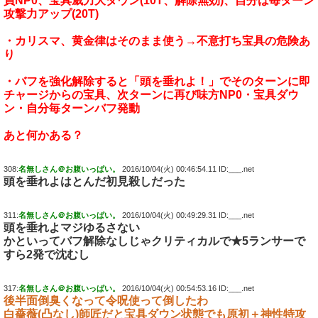
員NP0、宝具威力大ダウン(10T、解除無効)、自分は毎ターン
攻撃力アップ(20T)
・カリスマ、黄金律はそのまま使う→不意打ち宝具の危険あ
り
・バフを強化解除すると「頭を垂れよ！」でそのターンに即
チャージからの宝具、次ターンに再び味方NP0・宝具ダウ
ン・自分毎ターンバフ発動
あと何かある？
308:
名無しさん＠お腹いっぱい。
2016/10/04(火) 00:46:54.11 ID:___.net
頭を垂れよはとんだ初見殺しだった
311:
名無しさん＠お腹いっぱい。
2016/10/04(火) 00:49:29.31 ID:___.net
頭を垂れよマジゆるさない
かといってバフ解除なしじゃクリティカルで★5ランサーで
すら2発で沈むし
317:
名無しさん＠お腹いっぱい。
2016/10/04(火) 00:54:53.16 ID:___.net
後半面倒臭くなって令呪使って倒したわ
白薔薇(凸なし)師匠だと宝具ダウン状態でも原初＋神性特攻