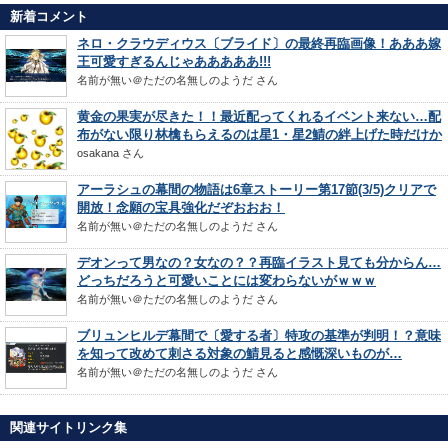
新着コメント
ネロ・クラウディウス〔ブライド〕の最終再臨画像！あああ嫁
王可愛すぎるんじゃあああああ!!!
名前が無い＠ただの名無しのようだ
さん
黄金の果実が尽きた！！最近配ってくれるイベント来ない…配
布がない限り林檎もらえるのは星1・星2鯖の絆上げた時だけか
osakana
さん
アーラシュの幕間の物語は6章ストーリー第17節(3/5)クリアで
開放！念願の宝具強化だぞおおお！
名前が無い＠ただの名無しのようだ
さん
デオンって男なの？女なの？？再臨イラスト見ても分からん…
どっちだろうと可愛いことには変わらないがｗｗｗ
名前が無い＠ただの名無しのようだ
さん
ブリュンヒルデ幕間で〔愛する者〕特攻の基準が判明！？意味
を知って改めて刺さる対象の鯖見ると感慨深いものが…
名前が無い＠ただの名無しのようだ
さん
関連サイトリンク集