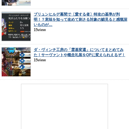
ブリュンヒルデ幕間で〔愛する者〕特攻の基準が判
明！？意味を知って改めて刺さる対象の鯖見ると感慨深
いものが…
15view
ダ・ヴィンチ工房の「霊基変還」についてまとめてみ
た！サーヴァントや概念礼装をQPに変えられえるぞ！
15view