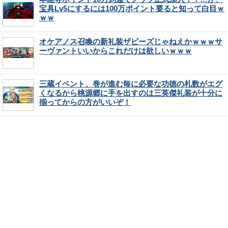
宝具Lv5にするには100万ポイント要ると知って白目ｗ
ｗｗ
オケアノス召喚の新礼装ザビーズじゃねえかｗｗｗサ
ーヴァントいいからこれだけは欲しいｗｗｗ
三蔵イベント、巻が進む毎に必要な功徳の札数がエグ
くなるから桃源郷に手を出すのは三英傑礼装が十分に
揃ってからの方がいいぞ！