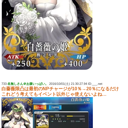
733:
名無しさん＠お腹いっぱい。
2016/10/01(土) 21:30:27.94 ID:___.net
白薔薇限凸は最初のNPチャージが10％→20％になるだけ
これどう考えてもイベント以外じゃ使えないよね…