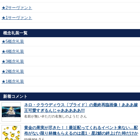
★2サーヴァント
★1サーヴァント
概念礼装一覧
★5概念礼装
★4概念礼装
★3概念礼装
★2概念礼装
★1概念礼装
新着コメント
ネロ・クラウディウス〔ブライド〕の最終再臨画像！あああ嫁
王可愛すぎるんじゃあああああ!!!
名前が無い＠ただの名無しのようだ
さん
黄金の果実が尽きた！！最近配ってくれるイベント来ない…配
布がない限り林檎もらえるのは星1・星2鯖の絆上げた時だけか
osakana
さん