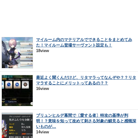
マイルーム内のマテリアルでできることをまとめてみ
た！マイルーム登場サーヴァント設定も！
18view
最近よく聞くんだけど、リタマラってなんぞや？？リタ
マラすることにメリットってあるの？？
16view
ブリュンヒルデ幕間で〔愛する者〕特攻の基準が判
明！？意味を知って改めて刺さる対象の鯖見ると感慨深
いものが…
14view