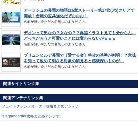
アーラシュの幕間の物語は6章ストーリー第17節(3/5)クリアで
開放！念願の宝具強化だぞおおお！
名前が無い＠ただの名無しのようだ
さん
デオンって男なの？女なの？？再臨イラスト見ても分からん…
どっちだろうと可愛いことには変わらないがｗｗｗ
名前が無い＠ただの名無しのようだ
さん
ブリュンヒルデ幕間で〔愛する者〕特攻の基準が判明！？意味
を知って改めて刺さる対象の鯖見ると感慨深いものが…
名前が無い＠ただの名無しのようだ
さん
関連サイトリンク集
関連アンテナリンク集
フェイトグランドオーダー攻略まとめアンテナ
fategrandorder攻略まとめアンテナ