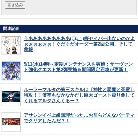
関連記事
うあああああああああ(;´Д｀)桜セイバー出ないのかよ
ぉぉぉぉぉぉ！ぐだぐだオーダー第2回公開、そして
悲報
5/11(水)14時～定期メンテナンスを実施：サーヴァン
ト強化クエスト第2弾実施＆期間限定召喚が更新！
ルーラーマルタの第三スキルは〔神性と悪魔と死霊〕
特攻！！倍率もなかなかだし巨大ゴースト殴り倒して
くれるマルタさんくるー？
アサシンイベ上級無理だった…お前らどんなパーティ
でクリアしたんだ？！