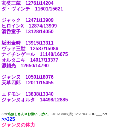
玄奘三蔵 12761/14204
ダ・ヴィンチ 11601/15621
ジャック 12471/13909
ヒロインX 12874/13909
酒呑童子 13128/14050
坂田金時 13915/13311
ヴラド三世 12587/15086
ナイチンゲール 11148/16675
オルタニキ 14017/13377
源頼光 12650/14790
ジャンヌ 10501/18076
天草四郎 12011/15455
エドモン 13838/13340
ジャンヌオルタ 14498/12885
329:
名無しさん＠お腹いっぱい。
2016/08/08(月) 12:25:03.62 ID:___.net
>>325
ジャンヌの体力