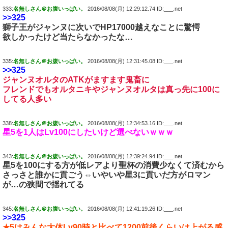
333:
名無しさん＠お腹いっぱい。
2016/08/08(月) 12:29:12.74 ID:___.net
>>325
獅子王がジャンヌに次いでHP17000越えなことに驚愕
欲しかったけど当たらなかったな…
335:
名無しさん＠お腹いっぱい。
2016/08/08(月) 12:31:45.08 ID:___.net
>>325
ジャンヌオルタのATKがますます鬼畜に
フレンドでもオルタニキやジャンヌオルタは真っ先に100に
してる人多い
338:
名無しさん＠お腹いっぱい。
2016/08/08(月) 12:34:53.16 ID:___.net
星5を1人はLv100にしたいけど選べないｗｗｗ
343:
名無しさん＠お腹いっぱい。
2016/08/08(月) 12:39:24.94 ID:___.net
星5を100にする方が低レアより聖杯の消費少なくて済むから
さっさと誰かに貢ごう⇔いやいや星3に貢いだ方がロマン
が…の狭間で揺れてる
345:
名無しさん＠お腹いっぱい。
2016/08/08(月) 12:41:19.26 ID:___.net
>>325
★5はみんな大体Lv90時と比べて1200前後くらいは上がる感