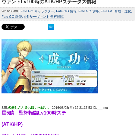
ヴァントLv100時のATK/HPステータス情報
2016/08/08
Fate GO キャラクター
Fate GO 情報
Fate GO 攻略
Fate GO 育成・進化
Fate GO 雑談
☆5
サーヴァント
聖杯転臨
325:
名無しさん＠お腹いっぱい。
2016/08/08(月) 12:21:17.53 ID:___.net
星5鯖 聖杯転臨Lv100時ステ
(ATK/HP)