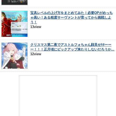
宝具レベルの上げ方をまとめてみた！必要QPがめっち
ゃ高い！ある程度サーヴァントが育ってから挑戦しよ
う！
13view
クリスマス第二夜でアストルフォちゃん顔見せｷﾀーー
ー！！！正月頃にピックアップ来たりしないだろうか…
12view